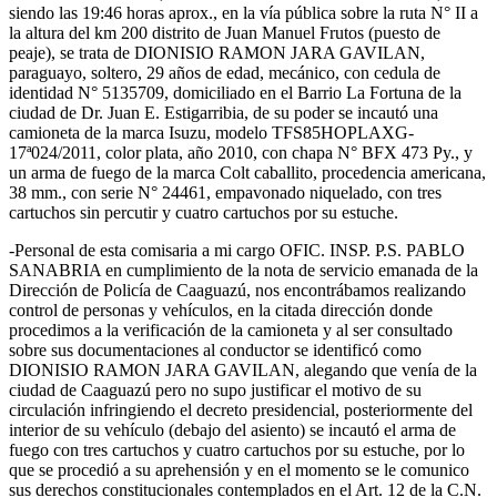
siendo las 19:46 horas aprox., en la vía pública sobre la ruta N° II a
la altura del km 200 distrito de Juan Manuel Frutos (puesto de
peaje), se trata de DIONISIO RAMON JARA GAVILAN,
paraguayo, soltero, 29 años de edad, mecánico, con cedula de
identidad N° 5135709, domiciliado en el Barrio La Fortuna de la
ciudad de Dr. Juan E. Estigarribia, de su poder se incautó una
camioneta de la marca Isuzu, modelo TFS85HOPLAXG-
17ª024/2011, color plata, año 2010, con chapa N° BFX 473 Py., y
un arma de fuego de la marca Colt caballito, procedencia americana,
38 mm., con serie N° 24461, empavonado niquelado, con tres
cartuchos sin percutir y cuatro cartuchos por su estuche.
-Personal de esta comisaria a mi cargo OFIC. INSP. P.S. PABLO
SANABRIA en cumplimiento de la nota de servicio emanada de la
Dirección de Policía de Caaguazú, nos encontrábamos realizando
control de personas y vehículos, en la citada dirección donde
procedimos a la verificación de la camioneta y al ser consultado
sobre sus documentaciones al conductor se identificó como
DIONISIO RAMON JARA GAVILAN, alegando que venía de la
ciudad de Caaguazú pero no supo justificar el motivo de su
circulación infringiendo el decreto presidencial, posteriormente del
interior de su vehículo (debajo del asiento) se incautó el arma de
fuego con tres cartuchos y cuatro cartuchos por su estuche, por lo
que se procedió a su aprehensión y en el momento se le comunico
sus derechos constitucionales contemplados en el Art. 12 de la C.N.