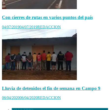
Con cierres de rutas en varios puntos del país
04/07/2019
04/07/2019
REDACCION
Lluvia de detenidos el fin de semana en Campo 9
06/04/2020
06/04/2020
REDACCION