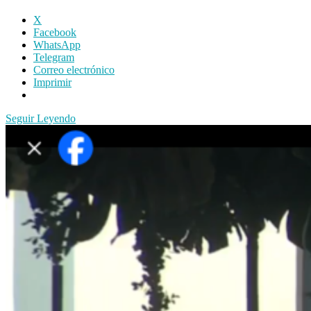
X
Facebook
WhatsApp
Telegram
Correo electrónico
Imprimir
Seguir Leyendo