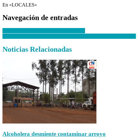
En «LOCALES»
Navegación de entradas
1° de Marzo campeón de la Liga Campo 9
412.000 personas accedieron por primera vez a un préstamo en 2017
Noticias Relacionadas
Alcoholera desmiente contaminar arroyo