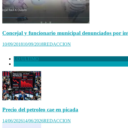
Concejal y funcionario municipal denunciados por in
10/09/2018
10/09/2018
REDACCION
LO ULTIMO
+ COMENTADO
Precio del petroleo cae en picada
14/06/2026
14/06/2026
REDACCION