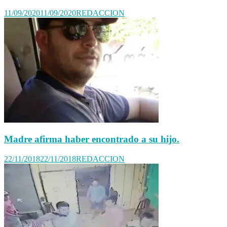
11/09/2020
11/09/2020
REDACCION
Madre afirma haber encontrado a su hijo.
22/11/2018
22/11/2018
REDACCION