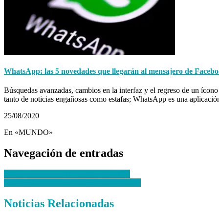
WhatsApp: las 5 novedades que llegarán al mensajero de Faceb
Búsquedas avanzadas, cambios en la interfaz y el regreso de un ícono pe
tanto de noticias engañosas como estafas; WhatsApp es una aplicació
25/08/2020
En «MUNDO»
Navegación de entradas
Dramático momento para un paracaidista
Hugo Velázquez significativamente corrupto
Noticias Relacionadas