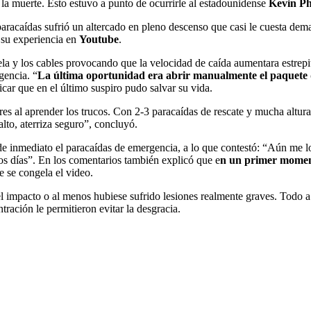
la muerte. Esto estuvo a punto de ocurrirle al estadounidense
Kevin Ph
paracaídas sufrió un altercado en pleno descenso que casi le cuesta dem
 su experiencia en
Youtube
.
tela y los cables provocando que la velocidad de caída aumentara estrepi
gencia. “
La última oportunidad era abrir manualmente el paquete d
licar que en el último suspiro pudo salvar su vida.
es al aprender los trucos. Con 2-3 paracaídas de rescate y mucha altur
alto, aterriza seguro”, concluyó.
de inmediato el paracaídas de emergencia, a lo que contestó: “Aún me l
os días”. En los comentarios también explicó que e
n un primer moment
e se congela el video.
l impacto o al menos hubiese sufrido lesiones realmente graves. Todo 
ntración le permitieron evitar la desgracia.