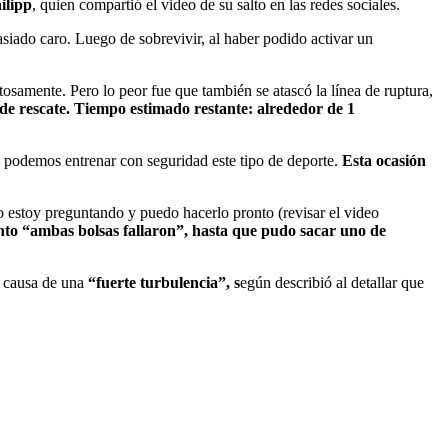
ilipp
, quien compartió el video de su salto en las redes sociales.
asiado caro. Luego de sobrevivir, al haber podido activar un
tosamente. Pero lo peor fue que también se atascó la línea de ruptura,
e rescate. Tiempo estimado restante: alrededor de 1
a podemos entrenar con seguridad este tipo de deporte.
Esta ocasión
o estoy preguntando y puedo hacerlo pronto (revisar el video
o “ambas bolsas fallaron”, hasta que pudo sacar uno de
a causa de una
“fuerte turbulencia”, s
egún describió al detallar que