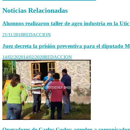
Noticias Relacionadas
Alumnos realizaron taller de agro industria en la Ut
21/11/2018
REDACCION
Juez decreta la prisión preventiva para el diputado 
14/02/2020
14/02/2020
REDACCION
Operadores de Carlos Godoy agreden a comunicador