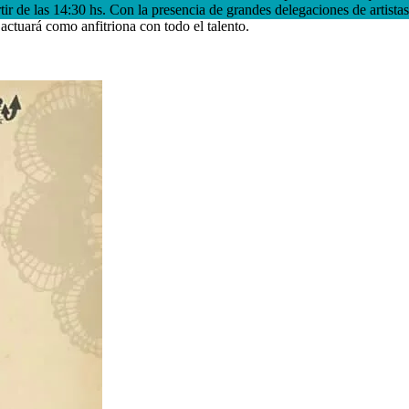
ir de las 14:30 hs. Con la presencia de grandes delegaciones de artista
ctuará como anfitriona con todo el talento.