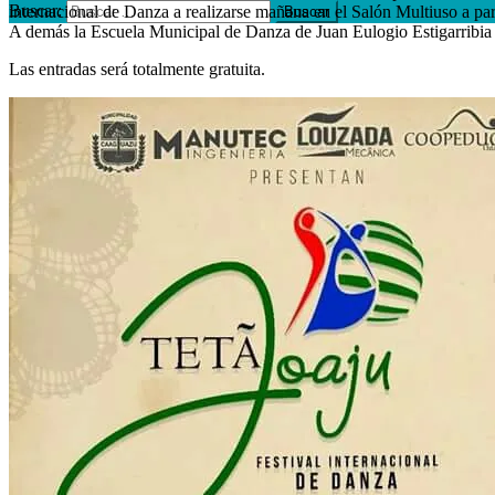
Buscar:
internacional de Danza a realizarse mañana en el Salón Multiuso a part
A demás la Escuela Municipal de Danza de Juan Eulogio Estigarribia a
Las entradas será totalmente gratuita.