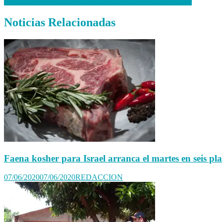
Gusinky, se suma con su voto contra Óscar González Daher
Noticias Relacionadas
Faena kosher para Israel arranca el martes en seis plan
07/06/2020
07/06/2020
REDACCION