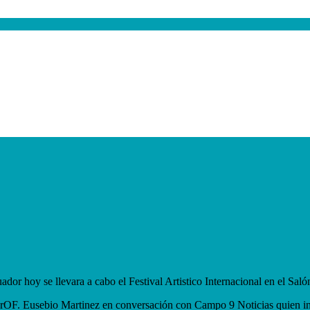
dor hoy se llevara a cabo el Festival Artistico Internacional en el Sal
PrOF. Eusebio Martinez en conversación con Campo 9 Noticias quien invit