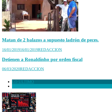
Matan de 2 balazos a supuesto ladrón de peces.
16/01/2019
16/01/2019
REDACCION
Detienen a Ronaldinho por orden fiscal
06/03/2020
REDACCION
LO ULTIMO
+ COMENTADO