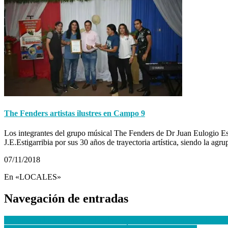
The Fenders artistas ilustres en Campo 9
Los integrantes del grupo músical The Fenders de Dr Juan Eulogio 
J.E.Estigarribia por sus 30 años de trayectoria artística, siendo la ag
07/11/2018
En «LOCALES»
Navegación de entradas
Ex gobernador accionará judicialmente en contra de comunicador ove