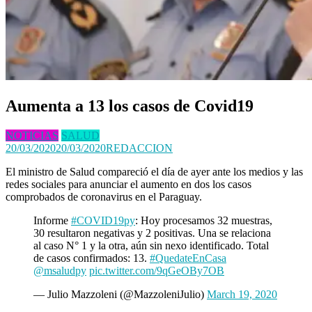
Aumenta a 13 los casos de Covid19
NOTICIAS
SALUD
20/03/2020
20/03/2020
REDACCION
El ministro de Salud compareció el día de ayer ante los medios y las
redes sociales para anunciar el aumento en dos los casos
comprobados de coronavirus en el Paraguay.
Informe
#COVID19py
: Hoy procesamos 32 muestras,
30 resultaron negativas y 2 positivas. Una se relaciona
al caso N° 1 y la otra, aún sin nexo identificado. Total
de casos confirmados: 13.
#QuedateEnCasa
@msaludpy
pic.twitter.com/9qGeOBy7OB
— Julio Mazzoleni (@MazzoleniJulio)
March 19, 2020