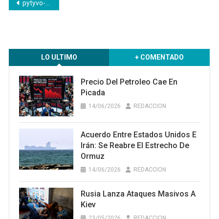
Navegación
pytyvo-1 Campo9 Noticias
de
entradas
LO ULTIMO
+ COMENTADO
Precio Del Petroleo Cae En
Picada
14/06/2026
REDACCION
Acuerdo Entre Estados Unidos E
Irán: Se Reabre El Estrecho De
Ormuz
14/06/2026
REDACCION
Rusia Lanza Ataques Masivos A
Kiev
23/05/2026
REDACCION