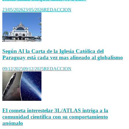
23/05/2026
23/05/2026
REDACCION
Según AI la Carta de la Iglesia Católica del
Paraguay está cada vez mas alineado al globalismo
09/12/2025
09/12/2025
REDACCION
El cometa interestelar 3L/ATLAS intriga a la
comunidad científica con su comportamiento
anómalo