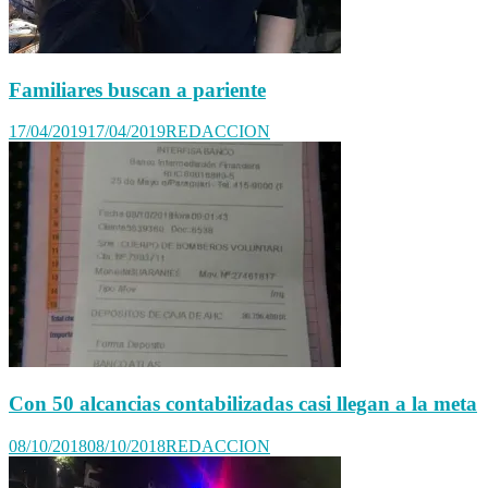
Familiares buscan a pariente
17/04/2019
17/04/2019
REDACCION
Con 50 alcancias contabilizadas casi llegan a la meta
08/10/2018
08/10/2018
REDACCION