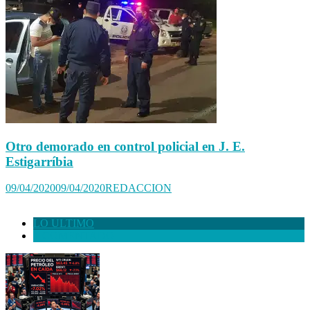
Otro demorado en control policial en J. E.
Estigarríbia
09/04/2020
09/04/2020
REDACCION
LO ULTIMO
+ COMENTADO