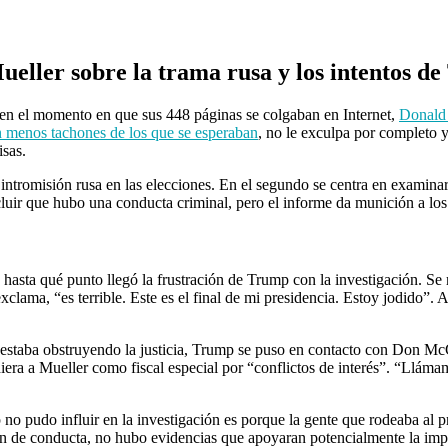
ueller sobre la trama rusa y los intentos de
o en el momento en que sus 448 páginas se colgaban en Internet,
Donald
 menos tachones de los que se esperaban
, no le exculpa por completo y 
isas.
 intromisión rusa en las elecciones. En el segundo se centra en examina
cluir que hubo una conducta criminal, pero el informe da munición a lo
hasta qué punto llegó la frustración de Trump con la investigación. Se
clama, “es terrible. Este es el final de mi presidencia. Estoy jodido”. 
i estaba obstruyendo la justicia, Trump se puso en contacto con Don Mc
diera a Mueller como fiscal especial por “conflictos de interés”. “Llá
no pudo influir en la investigación es porque la gente que rodeaba al pr
ón de conducta, no hubo evidencias que apoyaran potencialmente la imp