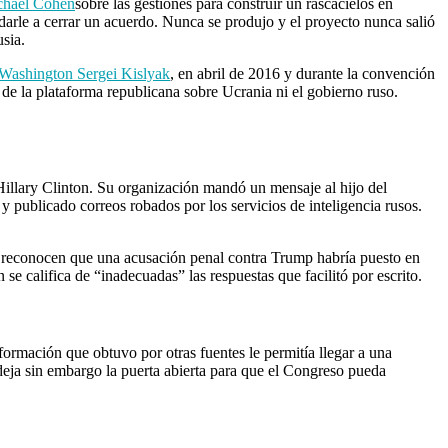
chael Cohen
sobre las gestiones para construir un rascacielos en
darle a cerrar un acuerdo. Nunca se produjo y el proyecto nunca salió
sia.
 Washington Sergei Kislyak
, en abril de 2016 y durante la convención
de la plataforma republicana sobre Ucrania ni el gobierno ruso.
Hillary Clinton. Su organización mandó un mensaje al hijo del
y publicado correos robados por los servicios de inteligencia rusos.
es reconocen que una acusación penal contra Trump habría puesto en
se califica de “inadecuadas” las respuestas que facilitó por escrito.
nformación que obtuvo por otras fuentes le permitía llegar a una
al deja sin embargo la puerta abierta para que el Congreso pueda