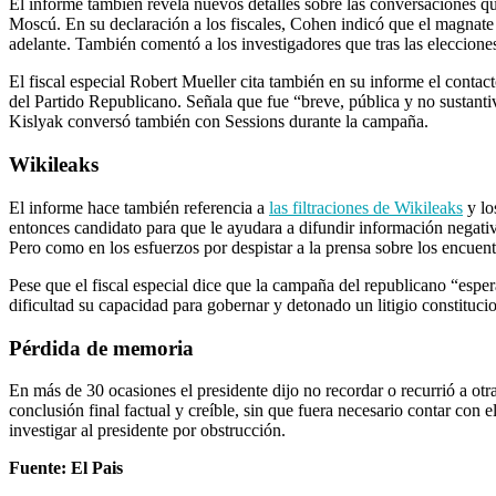
El informe también revela nuevos detalles sobre las conversaciones 
Moscú. En su declaración a los fiscales, Cohen indicó que el magnate 
adelante. También comentó a los investigadores que tras las eleccion
El fiscal especial Robert Mueller cita también en su informe el conta
del Partido Republicano. Señala que fue “breve, pública y no sustanti
Kislyak conversó también con Sessions durante la campaña.
Wikileaks
El informe hace también referencia a
las filtraciones de Wikileaks
y lo
entonces candidato para que le ayudara a difundir información negati
Pero como en los esfuerzos por despistar a la prensa sobre los encuen
Pese que el fiscal especial dice que la campaña del republicano “esp
dificultad su capacidad para gobernar y detonado un litigio constitucio
Pérdida de memoria
En más de 30 ocasiones el presidente dijo no recordar o recurrió a otr
conclusión final factual y creíble, sin que fuera necesario contar con e
investigar al presidente por obstrucción.
Fuente: El Pais