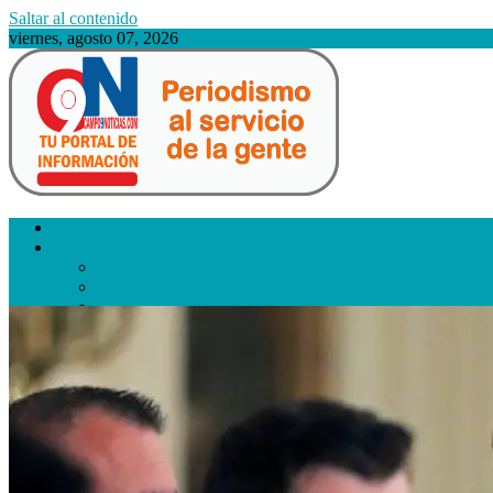
Saltar al contenido
viernes, agosto 07, 2026
CAMPO 9 NOTICIAS
Periodismo al servicio de la gente
INICIO
NOTICIAS
LOCALES
MUNDO
NACIONALES
DEPARTAMENTALES
SALUD
POLITICA
ECONOMIA
CURIOSIDADES
COMENTARIOS
DEPORTES
botón de modo del sitio