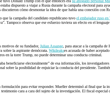
que tuvo Donald Trump con el que entonces era
su abogado personal Mi
estaba dispuesto a viajar a Rusia durante la campaña electoral para ayu
es discutieron cómo desmontar la idea de que había una conexión con Ru
cto que la campaña del candidato republicano tuvo
el embajador ruso en
va”. Tampoco observa que ese esfuerzo tuviera un efecto en el lenguaje 
s motivos de su fundador,
Julian Assange
, para atacar a la campaña de 
va sobre la aspirante demócrata.
Wikileaks
es acusada de haber aceptado 
tros en la torre Trump, no puede determinar una conducta criminal.
eraba beneficiarse electoralmente” de esa información, los investigador
nal sobre la posibilidad de enjuiciar la conducta del presidente. También 
a formulación para evitar responder. Mueller determinó al final que la i
l testimonio cara a cara del sujeto de la investigación. El fiscal especi