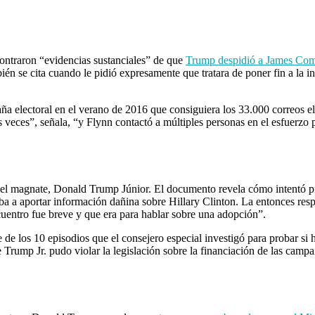
contraron “evidencias sustanciales” de que
Trump despidió a James Co
én se cita cuando le pidió expresamente que tratara de poner fin a la i
a electoral en el verano de 2016 que consiguiera los 33.000 correos el
s veces”, señala, “y Flynn contactó a múltiples personas en el esfuerzo 
 del magnate, Donald Trump Júnior. El documento revela cómo intentó p
iba a aportar información dañina sobre Hillary Clinton. La entonces r
cuentro fue breve y que era para hablar sobre una adopción”.
de los 10 episodios que el consejero especial investigó para probar si hu
rump Jr. pudo violar la legislación sobre la financiación de las campañ