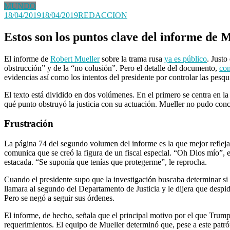
MUNDO
18/04/2019
18/04/2019
REDACCION
Estos son los puntos clave del informe de M
El informe de
Robert Mueller
sobre la trama rusa
ya es público
. Just
obstrucción” y de la “no colusión”. Pero el detalle del documento,
con
evidencias así como los intentos del presidente por controlar las pesqu
El texto está dividido en dos volúmenes. En el primero se centra en la
qué punto obstruyó la justicia con su actuación. Mueller no pudo con
Frustración
La página 74 del segundo volumen del informe es la que mejor refleja 
comunica que se creó la figura de un fiscal especial. “Oh Dios mío”, ex
estacada. “Se suponía que tenías que protegerme”, le reprocha.
Cuando el presidente supo que la investigación buscaba determinar s
llamara al segundo del Departamento de Justicia y le dijera que despi
Pero se negó a seguir sus órdenes.
El informe, de hecho, señala que el principal motivo por el que Trump 
requerimientos. El equipo de Mueller determinó que, pese a este patr